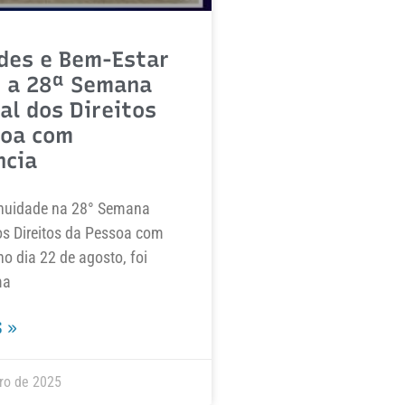
des e Bem-Estar
 a 28ª Semana
al dos Direitos
soa com
ncia
nuidade na 28° Semana
os Direitos da Pessoa com
no dia 22 de agosto, foi
ma
 »
ro de 2025