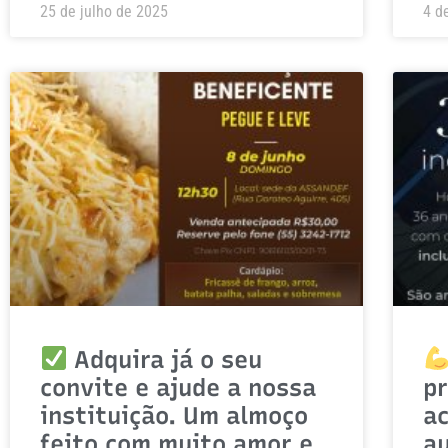
25 de julho de 2025
4 d
Adquira já o seu
convite e ajude a nossa
p
instituição. Um almoço
ac
feito com muito amor e
a