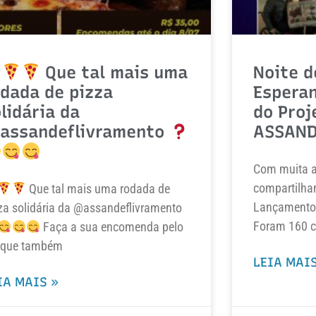
Que tal mais uma
Noite d
dada de pizza
Espera
lidária da
do Proj
assandeflivramento
ASSAND
Com muita al
compartilha
Que tal mais uma rodada de
Lançamento 
za solidária da @assandeflivramento
Foram 160 c
Faça a sua encomenda pelo
que também
LEIA MAIS
IA MAIS »