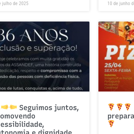
e julho de 2025
10 de junho 
Seguimos juntos,
romovendo
prepar
essibilidade,
utonomia e dignidade