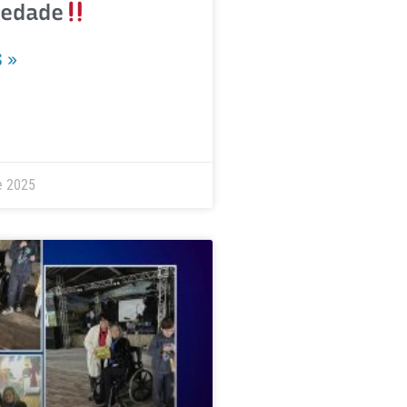
iedade
 »
e 2025