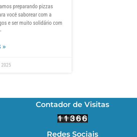
amos preparando pizzas
ara você saborear com a
gos e ser muito solidário com
–
 »
e 2025
Contador de Visitas
Redes Sociais