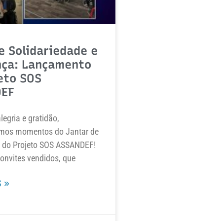
e Solidariedade e
nça: Lançamento
eto SOS
EF
egria e gratidão,
mos momentos do Jantar de
do Projeto SOS ASSANDEF!
onvites vendidos, que
 »