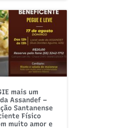
GIE mais um
da Assandef –
ação Santanense
ciente Físico
om muito amor e