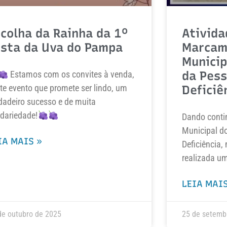
colha da Rainha da 1º
Ativida
esta da Uva do Pampa
Marcam
Municip
da Pes
Estamos com os convites à venda,
te evento que promete ser lindo, um
Deficiê
dadeiro sucesso e de muita
idariedade!
Dando conti
Municipal d
IA MAIS »
Deficiência, 
realizada u
LEIA MAIS
de outubro de 2025
25 de setemb