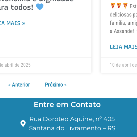
ara todos!
Est
deliciosas p
família, ami
IA MAIS »
a Assandef 
LEIA MAIS
de abril de 2025
10 de abril d
« Anterior
Próximo »
Entre em Contato
Rua Doroteo Aguirre, nº 405
Santana do Livramento – RS