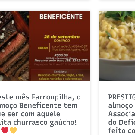
ste mês Farroupilha, o
PRESTI
lmoço Beneficente tem
almoço 
ue ser com aquele
Associ
ita churrasco gaúcho!
do Defi
feito c