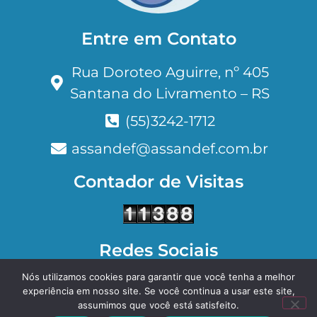
Entre em Contato
Rua Doroteo Aguirre, nº 405
Santana do Livramento – RS
(55)3242-1712
assandef@assandef.com.br
Contador de Visitas
Redes Sociais
Nós utilizamos cookies para garantir que você tenha a melhor
Facebook
Instagram
experiência em nosso site. Se você continua a usar este site,
assumimos que você está satisfeito.