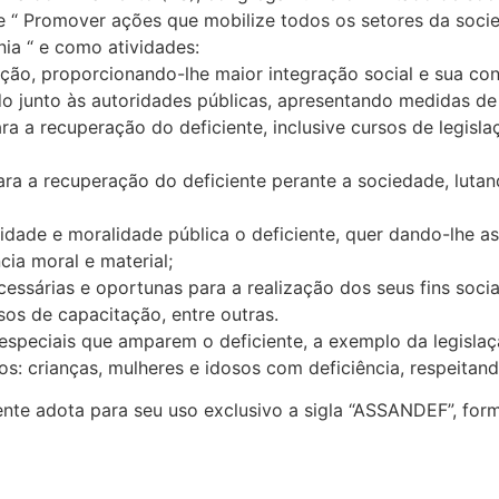
dade “ Promover ações que mobilize todos os setores da so
nia “ e como atividades:
iação, proporcionando-lhe maior integração social e sua co
indo junto às autoridades públicas, apresentando medidas d
ra a recuperação do deficiente, inclusive cursos de legisl
ara a recuperação do deficiente perante a sociedade, luta
idade e moralidade pública o deficiente, quer dando-lhe ass
cia moral e material;
ecessárias e oportunas para a realização dos seus fins soci
ursos de capacitação, entre outras.
is especiais que amparem o deficiente, a exemplo da legislaç
s: crianças, mulheres e idosos com deficiência, respeitan
ente adota para seu uso exclusivo a sigla “ASSANDEF”, for