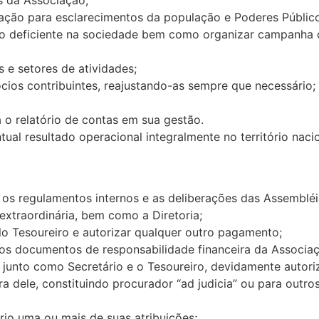
ulgação para esclarecimentos da população e Poderes Públi
o do deficiente na sociedade bem como organizar campanha 
s e setores de atividades;
cios contribuintes, reajustando-as sempre que necessário;
a o relatório de contas em sua gestão.
entual resultado operacional integralmente no território n
, os regulamentos internos e as deliberações das Assembléi
 extraordinária, bem como a Diretoria;
elo Tesoureiro e autorizar qualquer outro pagamento;
ros documentos de responsabilidade financeira da Associa
junto como Secretário e o Tesoureiro, devidamente autoriz
ra dele, constituindo procurador “ad judicia” ou para outro
ário uma ou mais de suas atribuições;