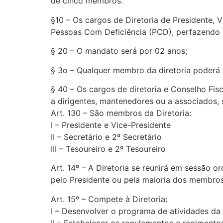
de cinco membros.
§10 – Os cargos de Diretoria de Presidente, V
Pessoas Com Deficiência (PCD), perfazendo d
§ 20 – O mandato será por 02 anos;
§ 3o – Qualquer membro da diretoria poderá s
§ 40 – Os cargos de diretoria e Conselho Fis
a dirigentes, mantenedores ou a associados,
Art. 130 – São membros da Diretoria:
I – Presidente e Vice-Presidente
II – Secretário e 2º Secretário
III – Tesoureiro e 2º Tesoureiro
Art. 14º – A Diretoria se reunirá em sessão 
pelo Presidente ou pela maioria dos membros 
Art. 15º – Compete à Diretoria:
I – Desenvolver o programa de atividades da
II – Estabelecer os regulamentos e regimento