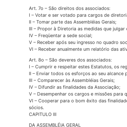
Art. 7o – São direitos dos associados:
I – Votar e ser votado para cargos de diretor
II – Tomar parte das Assembléias Gerais;
III – Propor à Diretoria as medidas que julgar
IV – Freqüentar a sede social;
V – Receber após seu ingresso no quadro soc
VI – Receber anualmente um relatório das ativ
Art. 8o – São deveres dos associados:
I – Cumprir e respeitar estes Estatutos, os 
II – Enviar todos os esforços ao seu alcance
III – Comparecer às Assembléias Gerais;
IV – Difundir as finalidades da Associação;
V – Desempenhar os cargos e missões para 
VI – Cooperar para o bom êxito das finalidad
sócios.
CAPITULO III
DA ASSEMBLÉIA GERAL