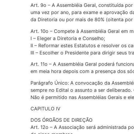
Art. 9o – A Assembléia Geral, constituída po
uma vez por ano, para exame e aprovação da
da Diretoria ou por mais de 80% (oitenta por
Art. 10o – Compete à Assembléia Geral em ma
I – Eleger a Diretoria e Conselho;
II – Reformar estes Estatutos e resolver os c
III – Escolher o Presidente para dirigir seus 
Art. 11o – A Assembléia Geral poderá funcio
em meia hora depois com a presença dos sóci
Parágrafo Único: A convocação da Assembléia
sempre no Edital o assunto a ser deliberado.
Não é permitido nas Assembléias Gerais e ele
CAPITULO IV
DOS ÓRGÃOS DE DIREÇÃO
Art. 12o – A Associação será administrada po