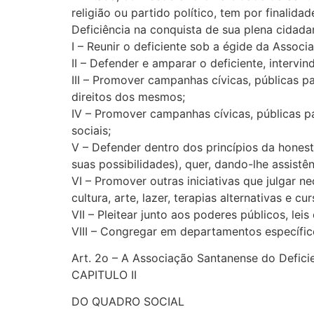
religião ou partido político, tem por finali
Deficiência na conquista de sua plena cidada
I – Reunir o deficiente sob a égide da Assoc
II – Defender e amparar o deficiente, interv
III – Promover campanhas cívicas, públicas pa
direitos dos mesmos;
IV – Promover campanhas cívicas, públicas p
sociais;
V – Defender dentro dos princípios da honest
suas possibilidades), quer, dando-lhe assistên
VI – Promover outras iniciativas que julgar n
cultura, arte, lazer, terapias alternativas e c
VII – Pleitear junto aos poderes públicos, le
VIII – Congregar em departamentos específico
Art. 2o – A Associação Santanense do Defici
CAPITULO II
DO QUADRO SOCIAL