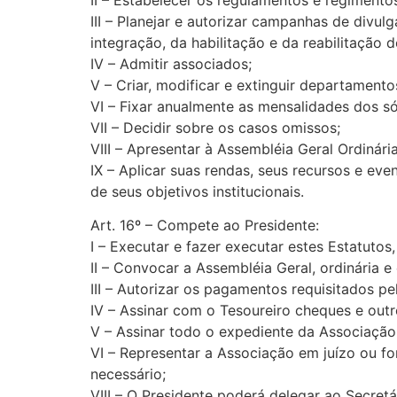
III – Planejar e autorizar campanhas de div
integração, da habilitação e da reabilitaçã
IV – Admitir associados;
V – Criar, modificar e extinguir departamento
VI – Fixar anualmente as mensalidades dos só
VII – Decidir sobre os casos omissos;
VIII – Apresentar à Assembléia Geral Ordinári
IX – Aplicar suas rendas, seus recursos e ev
de seus objetivos institucionais.
Art. 16º – Compete ao Presidente:
I – Executar e fazer executar estes Estatutos
II – Convocar a Assembléia Geral, ordinária e
III – Autorizar os pagamentos requisitados p
IV – Assinar com o Tesoureiro cheques e out
V – Assinar todo o expediente da Associação 
VI – Representar a Associação em juízo ou fo
necessário;
VIII – O Presidente poderá delegar ao Secret