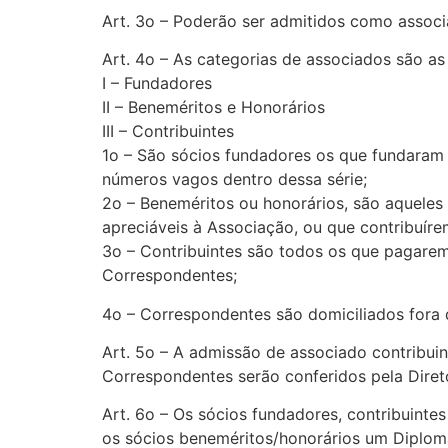
Art. 3o – Poderão ser admitidos como associa
Art. 4o – As categorias de associados são as
I – Fundadores
II – Beneméritos e Honorários
III – Contribuintes
1o – São sócios fundadores os que fundaram 
números vagos dentro dessa série;
2o – Beneméritos ou honorários, são aqueles
apreciáveis à Associação, ou que contribuíre
3o – Contribuintes são todos os que pagarem
Correspondentes;
4o – Correspondentes são domiciliados fora 
Art. 5o – A admissão de associado contribuin
Correspondentes serão conferidos pela Direto
Art. 6o – Os sócios fundadores, contribuinte
os sócios beneméritos/honorários um Diploma