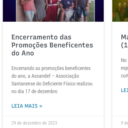
Encerramento das
M
Promoções Beneficentes
(
do Ano
No
esp
Encerrando as promoções beneficentes
cur
do ano, a Assandef – Associação
Santanense do Deficiente Físico realizou
LE
no dia 17 de dezembro
LEIA MAIS »
29 de dezembro de 2023
9 d