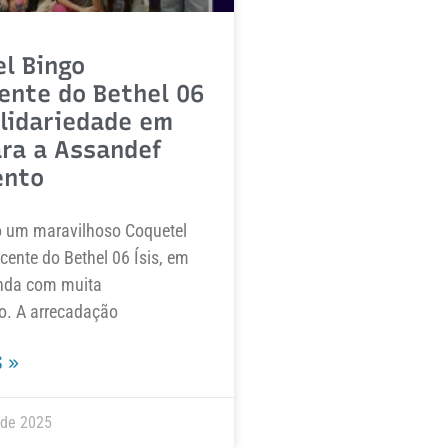
l Bingo
ente do Bethel 06
olidariedade em
ra a Assandef
ento
do um maravilhoso Coquetel
cente do Bethel 06 Ísis, em
inda com muita
o. A arrecadação
 »
 de 2025