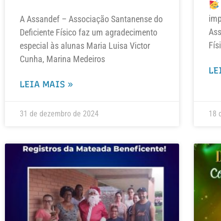
imp
A Assandef – Associação Santanense do
Ass
Deficiente Físico faz um agradecimento
Fís
especial às alunas Maria Luisa Victor
Cunha, Marina Medeiros
LE
LEIA MAIS »
31 de dezembro de 2024
18 