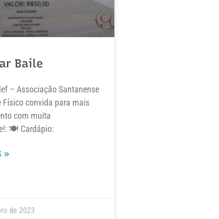
ar Baile
ef – Associação Santanense
e Físico convida para mais
ento com muita
e!: 🍽 Cardápio:
 »
ro de 2023