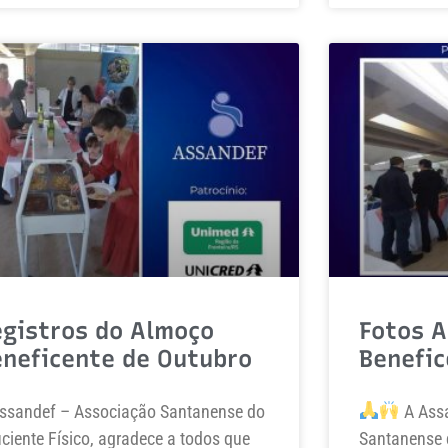
egistros do Almoço
Fotos 
eneficente de Outubro
Benefi
ssandef – Associação Santanense do
A Assa
iciente Físico, agradece a todos que
Santanense d