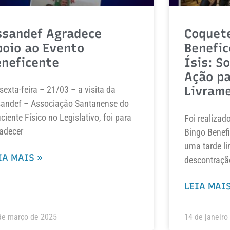
ssandef Agradece
Coquete
poio ao Evento
Benefic
eneficente
Ísis: S
Ação pa
Livram
sexta-feira – 21/03 – a visita da
andef – Associação Santanense do
iciente Físico no Legislativo, foi para
Foi realiza
adecer
Bingo Benefi
uma tarde l
IA MAIS »
descontraçã
LEIA MAIS
de março de 2025
14 de janeiro