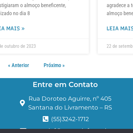
stigiaram o almoço beneficente,
agradece a t
lizado no dia 8
almoço benef
IA MAIS »
LEIA MAIS
de outubro de 2023
22 de setemb
« Anterior
Próximo »
Entre em Contato
Rua Doroteo Aguirre, nº 405
Santana do Livramento – RS
(55)3242-1712
assandef@assandef.com.br