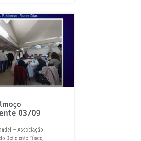
Almoço
cente 03/09
ndef – Associação
o Deficiente Físico,