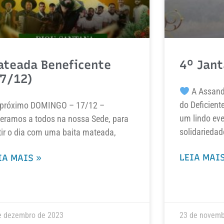
ateada Beneficente
4º Jant
17/12)
A Assand
do Deficient
 próximo DOMINGO – 17/12 –
um lindo ev
eramos a todos na nossa Sede, para
solidariedad
tir o dia com uma baita mateada,
LEIA MAIS
IA MAIS »
e dezembro de 2023
23 de novemb