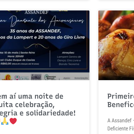
em aí uma noite de
Primeir
ita celebração,
Benefic
egria e solidariedade!
A Assandef 
Deficiente F