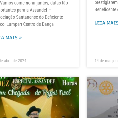
prestigiarem
Vamos comemorar juntos, datas tão
Beneficente 
ortantes para a Assandef –
ociação Santanense do Deficiente
LEIA MAIS
ico, Lampert Centro de Dança
IA MAIS »
de abril de 2024
14 de março 