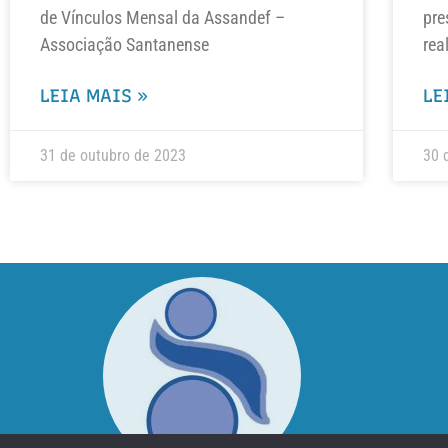
de Vínculos Mensal da Assandef –
pre
Associação Santanense
rea
LEIA MAIS »
LE
31 de outubro de 2023
30 