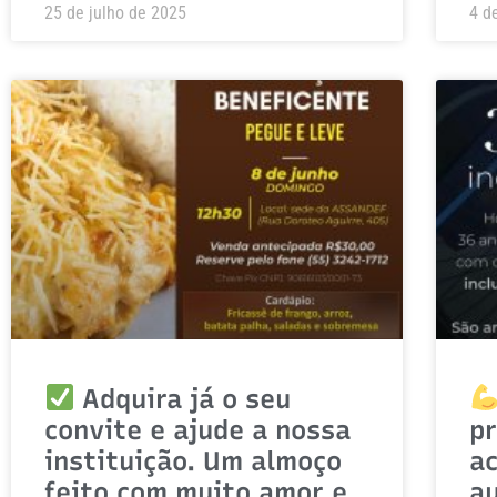
25 de julho de 2025
4 d
Adquira já o seu
convite e ajude a nossa
p
instituição. Um almoço
ac
feito com muito amor e
a