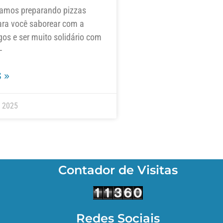
amos preparando pizzas
ara você saborear com a
gos e ser muito solidário com
–
 »
e 2025
Contador de Visitas
Redes Sociais