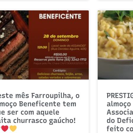
ste mês Farroupilha, o
PRESTI
lmoço Beneficente tem
almoço 
ue ser com aquele
Associ
ita churrasco gaúcho!
do Defi
feito c