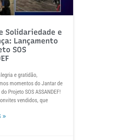
e Solidariedade e
nça: Lançamento
eto SOS
EF
egria e gratidão,
mos momentos do Jantar de
do Projeto SOS ASSANDEF!
onvites vendidos, que
 »