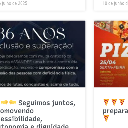
e julho de 2025
10 de junho 
Seguimos juntos,
romovendo
prepar
essibilidade,
utonomia e dignidade