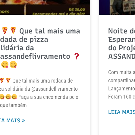
Que tal mais uma
Noite d
dada de pizza
Espera
lidária da
do Proj
assandeflivramento
ASSAND
Com muita al
compartilha
Que tal mais uma rodada de
Lançamento 
za solidária da @assandeflivramento
Foram 160 c
Faça a sua encomenda pelo
que também
LEIA MAIS
IA MAIS »