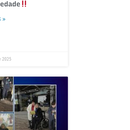
iedade
 »
e 2025