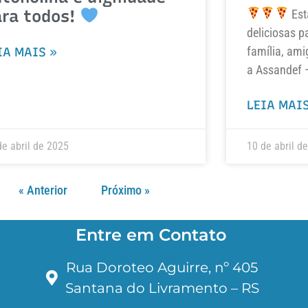
ara todos!
Est
deliciosas p
família, ami
IA MAIS »
a Assandef 
LEIA MAIS
de abril de 2025
10 de abril d
« Anterior
Próximo »
Entre em Contato
Rua Doroteo Aguirre, nº 405
Santana do Livramento – RS