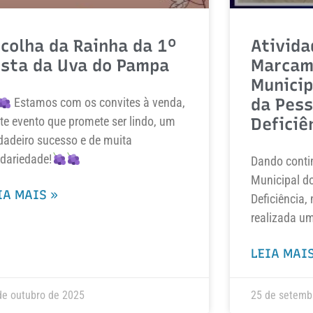
colha da Rainha da 1º
Ativida
esta da Uva do Pampa
Marcam
Municip
da Pes
Estamos com os convites à venda,
te evento que promete ser lindo, um
Deficiê
dadeiro sucesso e de muita
idariedade!
Dando conti
Municipal d
IA MAIS »
Deficiência, 
realizada u
LEIA MAIS
de outubro de 2025
25 de setemb