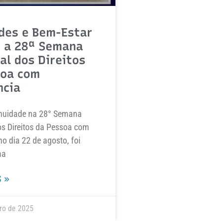
des e Bem-Estar
 a 28ª Semana
al dos Direitos
soa com
ncia
nuidade na 28° Semana
os Direitos da Pessoa com
no dia 22 de agosto, foi
ma
 »
ro de 2025