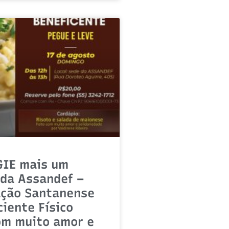
GIE mais um
da Assandef –
ação Santanense
ciente Físico
om muito amor e