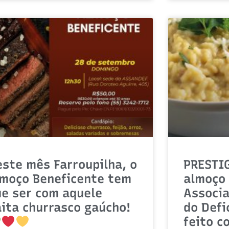
ste mês Farroupilha, o
PRESTI
lmoço Beneficente tem
almoço 
ue ser com aquele
Associ
ita churrasco gaúcho!
do Defi
feito c