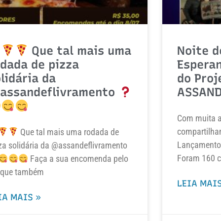
Que tal mais uma
Noite d
dada de pizza
Espera
lidária da
do Proj
assandeflivramento
ASSAND
Com muita al
compartilha
Que tal mais uma rodada de
Lançamento 
za solidária da @assandeflivramento
Foram 160 c
Faça a sua encomenda pelo
que também
LEIA MAIS
IA MAIS »