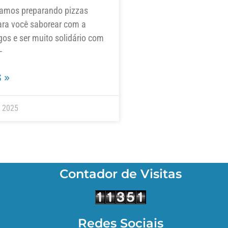
amos preparando pizzas
ara você saborear com a
gos e ser muito solidário com
–
 »
e 2025
Contador de Visitas
Redes Sociais