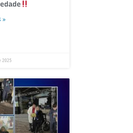
iedade
 »
e 2025