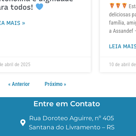
ara todos!
Est
deliciosas p
família, ami
IA MAIS »
a Assandef 
LEIA MAIS
de abril de 2025
10 de abril d
« Anterior
Próximo »
Entre em Contato
Rua Doroteo Aguirre, nº 405
Santana do Livramento – RS