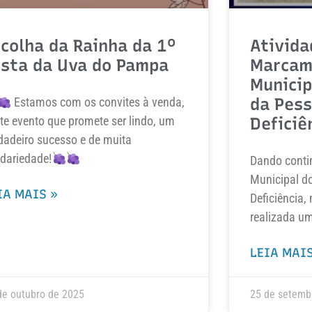
colha da Rainha da 1º
Ativida
esta da Uva do Pampa
Marcam
Municip
da Pes
Estamos com os convites à venda,
te evento que promete ser lindo, um
Deficiê
dadeiro sucesso e de muita
idariedade!
Dando conti
Municipal d
IA MAIS »
Deficiência, 
realizada u
LEIA MAIS
de outubro de 2025
25 de setemb