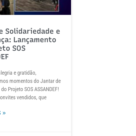
e Solidariedade e
nça: Lançamento
eto SOS
EF
egria e gratidão,
mos momentos do Jantar de
do Projeto SOS ASSANDEF!
onvites vendidos, que
 »