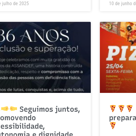
e julho de 2025
10 de junho 
Seguimos juntos,
romovendo
prepar
essibilidade,
utonomia e dignidade