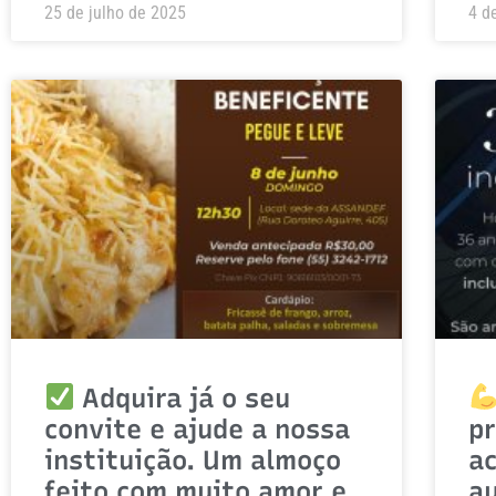
25 de julho de 2025
4 d
Adquira já o seu
convite e ajude a nossa
p
instituição. Um almoço
ac
feito com muito amor e
a