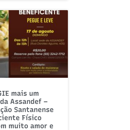
GIE mais um
da Assandef –
ação Santanense
ciente Físico
om muito amor e