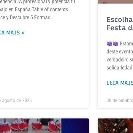
eriencia IA profesional y potencia tu
bajo en España Table of contents
ce y Descubre 5 Formas
Escolha
Festa d
IA MAIS »
Estamo
deste evento
verdadeiro s
solidariedad
LEIA MAIS
e agosto de 2026
30 de outubr