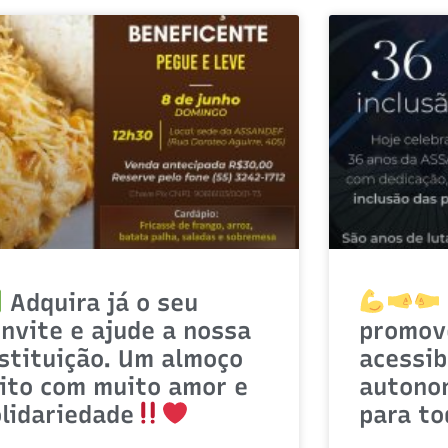
Adquira já o seu
nvite e ajude a nossa
promov
stituição. Um almoço
acessib
eito com muito amor e
autonom
lidariedade
para t