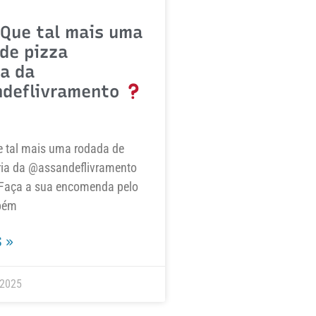
Que tal mais uma
de pizza
ia da
deflivramento
 tal mais uma rodada de
ária da @assandeflivramento
Faça a sua encomenda pelo
bém
 »
 2025