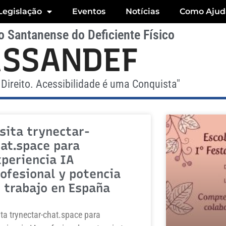
Legislação
Eventos
Notícias
Como Ajud
 Santanense do Deficiente Físico
ASSANDEF
Direito. Acessibilidade é uma Conquista"
sita trynectar-
at.space para
periencia IA
ofesional y potencia
 trabajo en España
ita trynectar-chat.space para