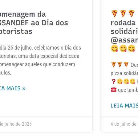
omenagem da
SSANDEF ao Dia dos
rodada 
otoristas
solidár
@assan
dia 25 de julho, celebramos o Dia dos
oristas, uma data especial dedicada
omenagear aqueles que conduzem
Que
culos,
pizza solid
IA MAIS »
que tam
LEIA MAIS
de julho de 2025
4 de julho de