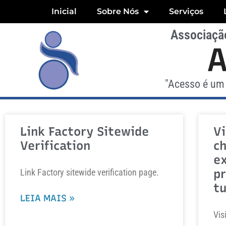
Inicial
Sobre Nós
Serviços
Associação
"Acesso é um 
Link Factory Sitewide
Vi
Verification
ch
ex
pr
Link Factory sitewide verification page.
tu
LEIA MAIS »
Vis