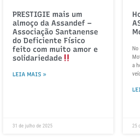
PRESTIGIE mais um
H
almoço da Assandef –
A
Associação Santanense
M
do Deficiente Físico
feito com muito amor e
No 
solidariedade
Mot
a h
veí
LEIA MAIS »
LE
31 de julho de 2025
25 