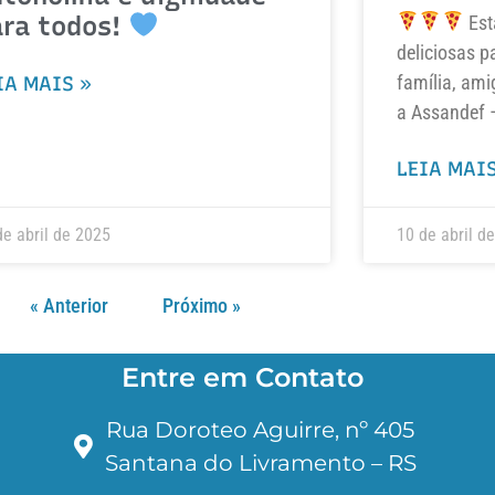
ara todos!
Est
deliciosas p
família, ami
IA MAIS »
a Assandef 
LEIA MAIS
de abril de 2025
10 de abril d
« Anterior
Próximo »
Entre em Contato
Rua Doroteo Aguirre, nº 405
Santana do Livramento – RS