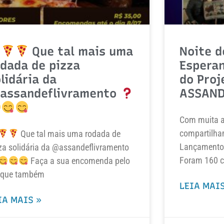
Que tal mais uma
Noite d
dada de pizza
Espera
lidária da
do Proj
assandeflivramento
ASSAND
Com muita al
compartilha
Que tal mais uma rodada de
Lançamento 
za solidária da @assandeflivramento
Foram 160 c
Faça a sua encomenda pelo
que também
LEIA MAIS
IA MAIS »