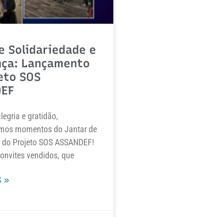
e Solidariedade e
nça: Lançamento
eto SOS
EF
egria e gratidão,
mos momentos do Jantar de
do Projeto SOS ASSANDEF!
onvites vendidos, que
 »