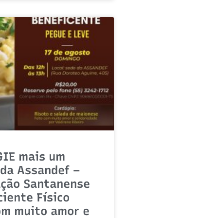
GIE mais um
da Assandef –
ação Santanense
ciente Físico
om muito amor e