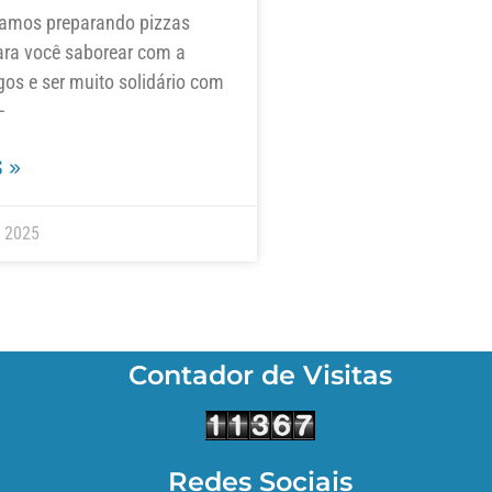
amos preparando pizzas
ara você saborear com a
gos e ser muito solidário com
–
 »
e 2025
Contador de Visitas
Redes Sociais