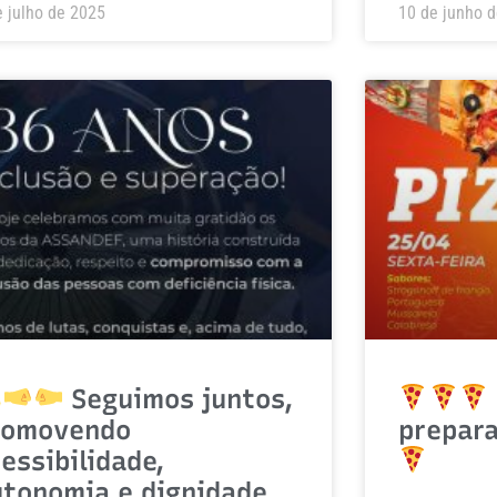
e julho de 2025
10 de junho 
Seguimos juntos,
romovendo
prepar
essibilidade,
utonomia e dignidade