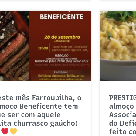
ste mês Farroupilha, o
PRESTI
lmoço Beneficente tem
almoço 
ue ser com aquele
Associ
ita churrasco gaúcho!
do Defi
feito c