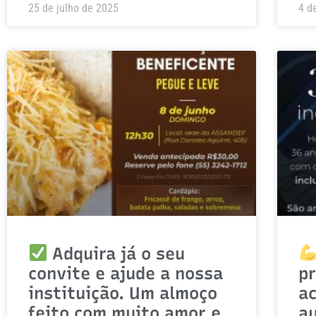
25 de julho de 2025
4 d
Adquira já o seu
convite e ajude a nossa
p
instituição. Um almoço
ac
feito com muito amor e
a