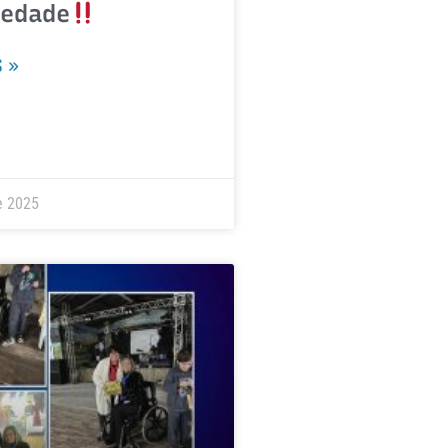
iedade
 »
e 2025