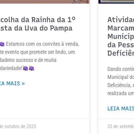
colha da Rainha da 1º
Ativida
esta da Uva do Pampa
Marcam
Municip
da Pes
Estamos com os convites à venda,
te evento que promete ser lindo, um
Deficiê
dadeiro sucesso e de muita
idariedade!
Dando conti
Municipal d
IA MAIS »
Deficiência, 
realizada u
LEIA MAIS
de outubro de 2025
25 de setemb