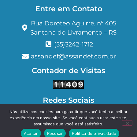
Entre em Contato
Rua Doroteo Aguirre, nº 405
Santana do Livramento – RS
(55)3242-1712
assandef@assandef.com.br
Contador de Visitas
Redes Sociais
Nós utilizamos cookies para garantir que você tenha a melhor
Facebook
Instagram
experiência em nosso site. Se você continua a usar este site,
assumimos que você está satisfeito.
Aceitar
Recusar
Política de privacidade