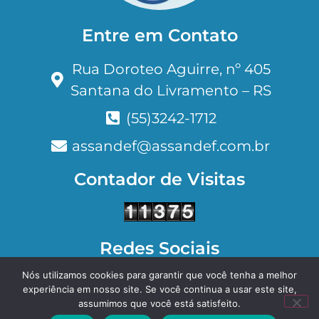
Entre em Contato
Rua Doroteo Aguirre, nº 405
Santana do Livramento – RS
(55)3242-1712
assandef@assandef.com.br
Contador de Visitas
Redes Sociais
Nós utilizamos cookies para garantir que você tenha a melhor
Facebook
Instagram
experiência em nosso site. Se você continua a usar este site,
assumimos que você está satisfeito.