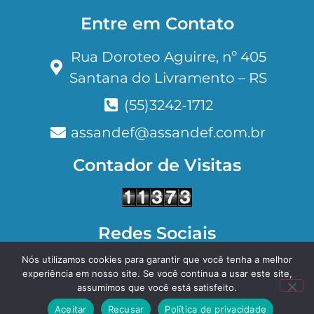
Entre em Contato
Rua Doroteo Aguirre, nº 405
Santana do Livramento – RS
(55)3242-1712
assandef@assandef.com.br
Contador de Visitas
Redes Sociais
Nós utilizamos cookies para garantir que você tenha a melhor
Facebook
Instagram
experiência em nosso site. Se você continua a usar este site,
assumimos que você está satisfeito.
Aceitar
Recusar
Política de privacidade